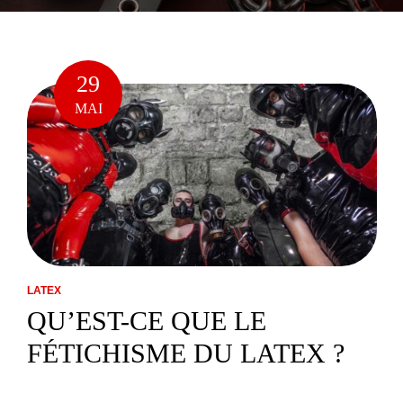
F
29
MAI
LATEX
QU’EST-CE QUE LE
FÉTICHISME DU LATEX ?
Le fétichisme du latex, aussi appelé « rubber