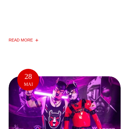
fetishism », désigne l’excitation sexuelle ou
émotionnelle provoquée par le port, le toucher, l’odeur
ou la vue de vêtements en latex. Ce fétichisme peut se
comme des gants, des combinaisons ou des cagoules.
READ MORE
28
MAI